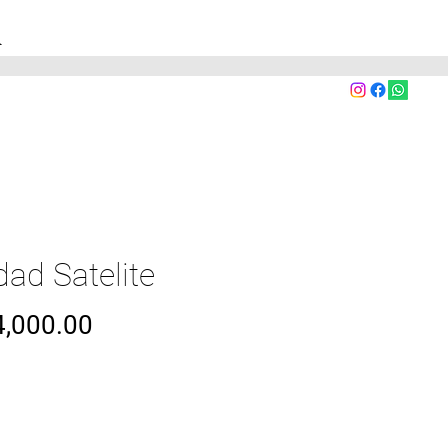
A
dad Satelite
Precio
,000.00