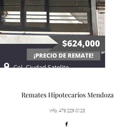
Remates Hipotecarios Mendoza
Info. 479 229 0123