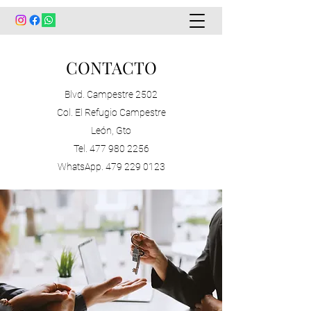
CONTACTO
Blvd. Campestre 2502
Col. El Refugio Campestre
León, Gto
Tel.
477 980 2256
WhatsApp.
479 229 0123